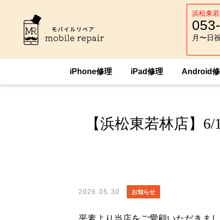
浜松東若
053
月〜日祝 :
月〜日祝 :
iPhone修理
iPad修理
Android
HOME
トピックス
お知らせ
【浜松
【浜松東若林店】6/1
2026.05.30
お知らせ
平素より当店をご愛顧いただきまし