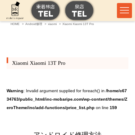
HOME
Android修理
xiaomi
Xiaomi Xiaomi 13T Pro
Xiaomi Xiaomi 13T Pro
Warning
: Invalid argument supplied for foreach() in
/home/c67
34763/public_html/inc-mobaripe.com/wp-content/themes/Z
eroTheme/inc/add-functions/price_list.php
on line
159
アンドロイド修理方法