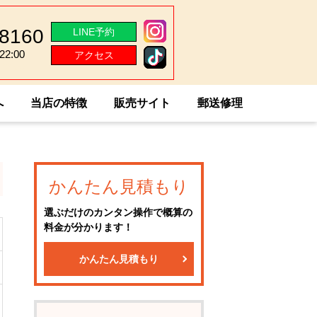
-8160
LINE予約
2:00
アクセス
2:00
へ
当店の特徴
販売サイト
郵送修理
かんたん見積もり
選ぶだけのカンタン操作で概算の
料金が分かります！
かんたん見積もり