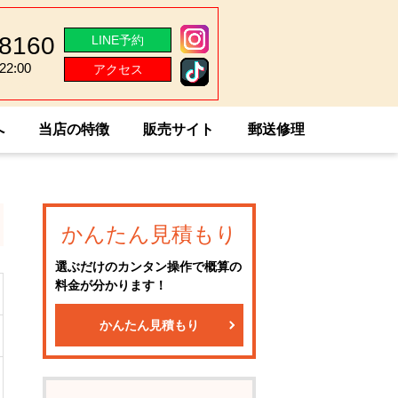
-8160
LINE予約
2:00
アクセス
2:00
へ
当店の特徴
販売サイト
郵送修理
かんたん見積もり
選ぶだけのカンタン操作で概算の
料金が分かります！
かんたん見積もり