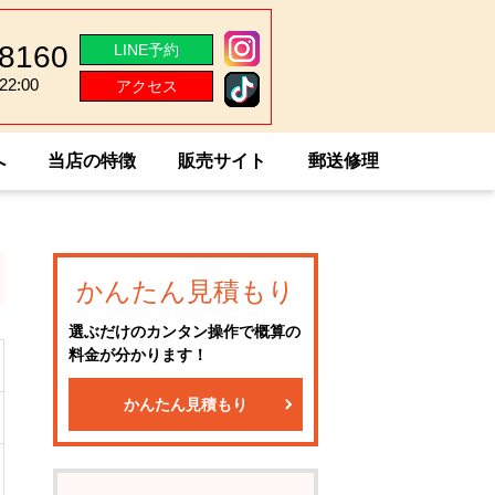
-8160
LINE予約
2:00
アクセス
2:00
へ
当店の特徴
販売サイト
郵送修理
かんたん見積もり
選ぶだけのカンタン操作で概算の
料金が分かります！
かんたん見積もり