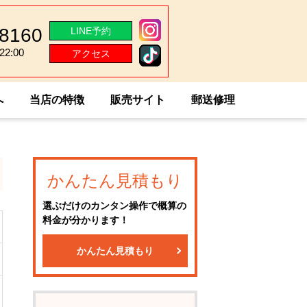
-8160
LINE予約
2:00
アクセス
2:00
へ
当店の特徴
販売サイト
郵送修理
かんたん見積もり
選ぶだけのカンタン操作で概算の
料金が分かります！
かんたん見積もり