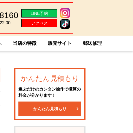
-8160
LINE予約
2:00
アクセス
2:00
へ
当店の特徴
販売サイト
郵送修理
かんたん見積もり
選ぶだけのカンタン操作で概算の
料金が分かります！
かんたん見積もり