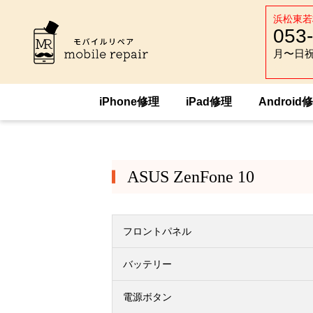
浜松東若
053
月〜日祝 :
月〜日祝 :
iPhone修理
iPad修理
Android
HOME
Android修理
ASUS
ASUS Z
ASUS ZenFone 10
フロントパネル
バッテリー
電源ボタン