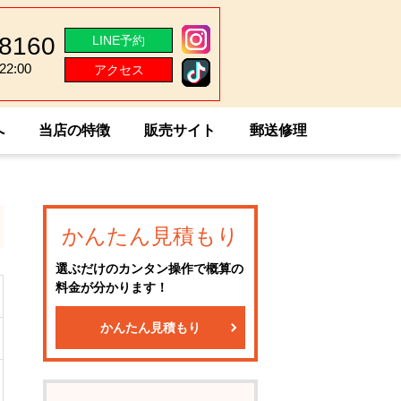
-8160
LINE予約
2:00
アクセス
2:00
へ
当店の特徴
販売サイト
郵送修理
かんたん見積もり
選ぶだけのカンタン操作で概算の
料金が分かります！
かんたん見積もり