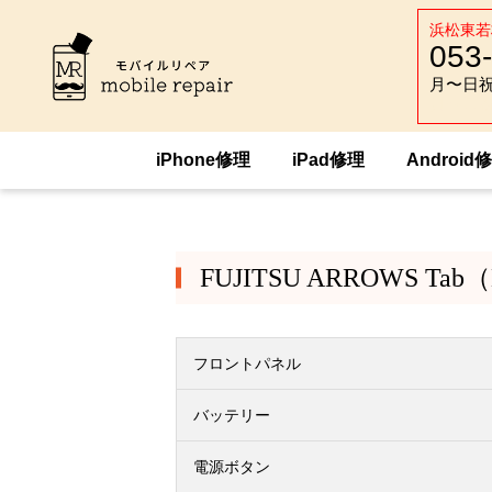
浜松東若
053
月〜日祝 :
月〜日祝 :
iPhone修理
iPad修理
Android
HOME
Android修理
FUJITSU
FUJ
FUJITSU ARROWS Tab
フロントパネル
バッテリー
電源ボタン