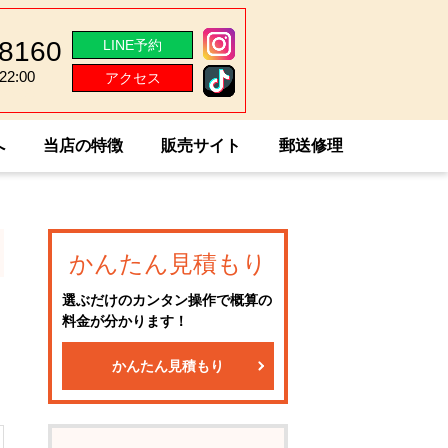
-8160
LINE予約
2:00
アクセス
2:00
へ
当店の特徴
販売サイト
郵送修理
かんたん見積もり
選ぶだけのカンタン操作で概算の
料金が分かります！
かんたん見積もり