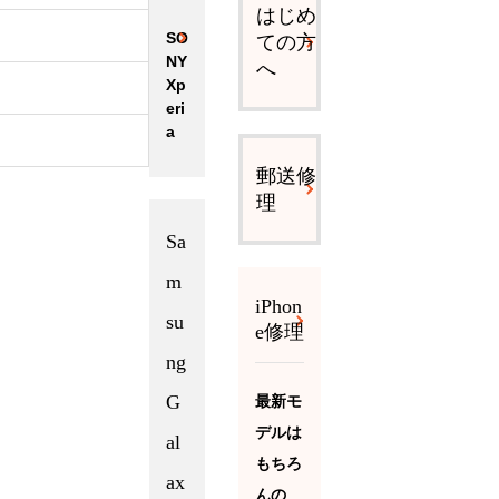
はじめ
SO
ての方
NY
へ
Xp
eri
a
郵送修
理
Sa
m
iPhon
su
e修理
ng
G
最新モ
デルは
al
もちろ
ax
んの