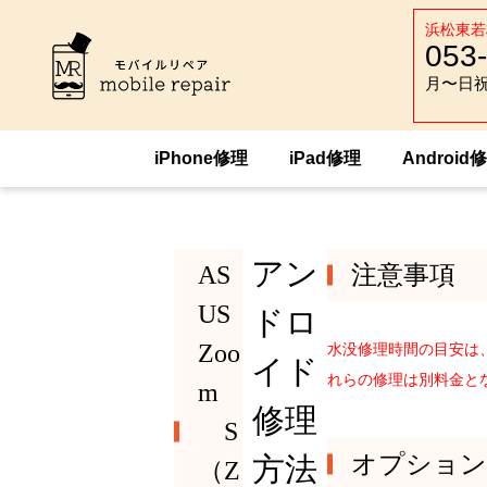
浜松東若
053
月〜日祝 :
月〜日祝 :
iPhone修理
iPad修理
Android
HOME
Android修理
ASUS
ASUS 
アン
AS
注意事項
US
ドロ
Zoo
水没修理時間の目安は
イド
れらの修理は別料金と
m
修理
S
オプション
方法
（Z