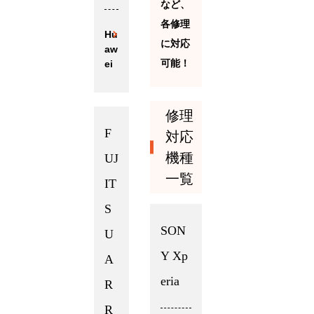
など、
各修理
Hu
に対応
aw
可能！
ei
修理
F
対応
機種
UJ
一覧
IT
S
SON
U
Y Xp
A
eria
R
R