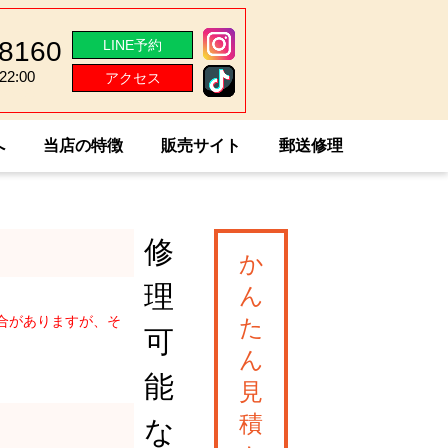
-8160
LINE予約
2:00
アクセス
2:00
へ
当店の特徴
販売サイト
郵送修理
修
か
理
ん
合がありますが、そ
た
可
ん
能
見
積
な