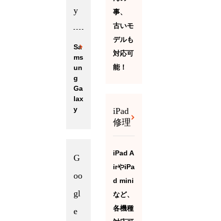
y
事、
古いモ
デルも
Sa
対応可
ms
能！
un
g
Ga
lax
y
iPad
修理
iPad A
G
irやiPa
oo
d mini
gl
など、
各機種
e