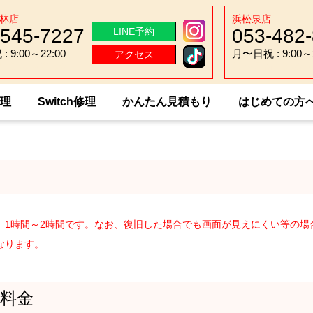
林店
浜松泉店
-545-7227
053-482
LINE予約
 9:00～22:00
月〜日祝 : 9:00～2
アクセス
 9:00～22:00
月〜日祝 : 9:00～2
修理
Switch修理
かんたん見積もり
はじめての方
Zoom S（Z01HDA）
、1時間～2時間です。なお、復旧した場合でも画面が見えにくい等の場
なります。
料金