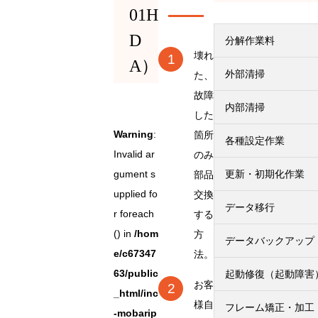
01H
D
分解作業料
壊れ
A）
外部清掃
た、
故障
内部清掃
した
Warning
:
箇所
各種設定作業
Invalid ar
のみ
gument s
更新・初期化作業
部品
upplied fo
交換
データ移行
r foreach
する
() in
/hom
方
データバックアップ
e/c67347
法。
63/public
起動修復（起動障害
お客
_html/inc
様自
フレーム矯正・加工
-mobarip