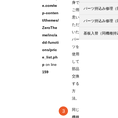
身で
e.com/w
パーツ持込み修理（
ご用
p-conten
意い
t/themes/
パーツ持込み修理（
ただ
ZeroThe
いた
基板入替（同機種持
me/inc/a
パー
dd-functi
ツを
ons/pric
使用
e_list.ph
して
p
on line
部品
159
交換
する
方
法。
同じ
機種