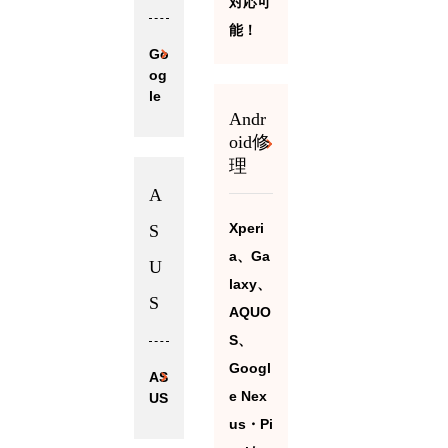
対応可
能！
Go
og
le
Andr
oid修
理
A
Xperi
S
a、Ga
U
laxy、
S
AQUO
S、
Googl
AS
e Nex
US
us・Pi