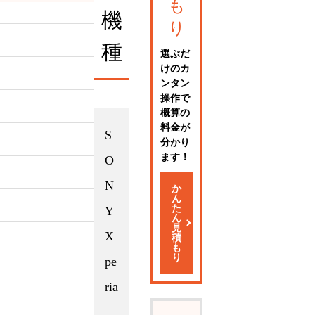
も
機
り
種
選ぶだ
けのカ
ンタン
操作で
概算の
料金が
S
分かり
ます！
O
N
か
ん
た
Y
ん
見
X
積
も
り
pe
ria