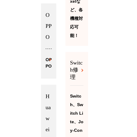
xelな
ど、各
O
機種対
PP
応可
能！
O
OP
Switc
PO
h修
理
H
Switc
h、Sw
ua
itch Li
w
te、Jo
ei
y-Con