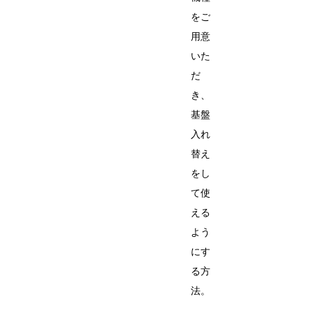
をご
用意
いた
だ
き、
基盤
入れ
替え
をし
て使
える
よう
にす
る方
法。