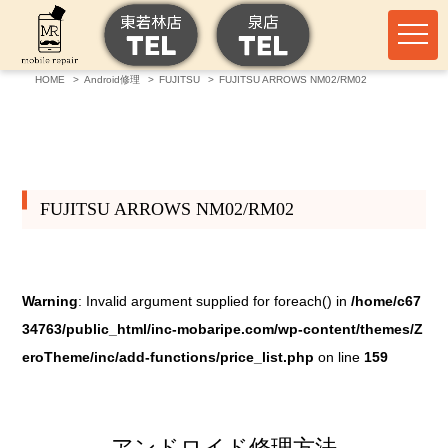
HOME
Android修理
FUJITSU
FUJITSU ARROWS NM02/RM02
FUJITSU ARROWS NM02/RM02
Warning
: Invalid argument supplied for foreach() in
/home/c67
34763/public_html/inc-mobaripe.com/wp-content/themes/Z
eroTheme/inc/add-functions/price_list.php
on line
159
アンドロイド修理方法