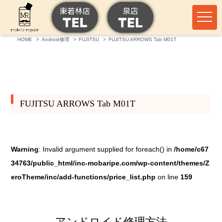
HOME
Android修理
FUJITSU
FUJITSU ARROWS Tab M01T
FUJITSU ARROWS Tab M01T
Warning
: Invalid argument supplied for foreach() in
/home/c67
34763/public_html/inc-mobaripe.com/wp-content/themes/Z
eroTheme/inc/add-functions/price_list.php
on line
159
アンドロイド修理方法