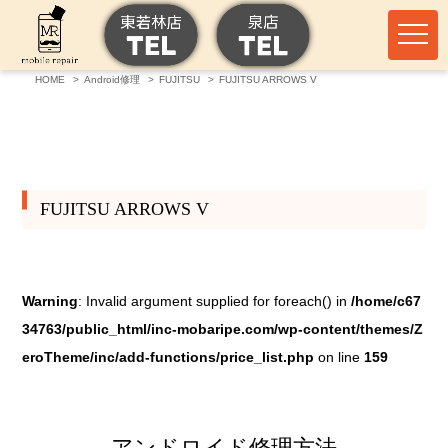
HOME
Android修理
FUJITSU
FUJITSU ARROWS V
FUJITSU ARROWS V
Warning
: Invalid argument supplied for foreach() in
/home/c67
34763/public_html/inc-mobaripe.com/wp-content/themes/Z
eroTheme/inc/add-functions/price_list.php
on line
159
アンドロイド修理方法