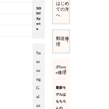
はじめ
SO
ての方
NY
へ
Xp
eri
a
郵送修
理
Sa
m
iPhon
su
e修理
ng
G
最新モ
デルは
al
もちろ
ax
んの