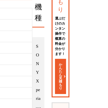
も
機
り
種
選ぶだ
けのカ
ンタン
操作で
概算の
料金が
S
分かり
ます！
O
N
か
ん
た
Y
ん
見
X
積
も
り
pe
ria