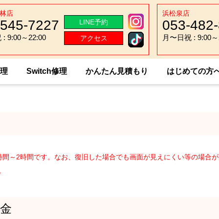
林店
浜松泉店
-545-7227
053-482
LINE予約
 9:00～22:00
月〜日祝 : 9:00～2
アクセス
 9:00～22:00
月〜日祝 : 9:00～2
修理
Switch修理
かんたん見積もり
はじめての方
 Nexus Q
時間～2時間です。なお、復旧した場合でも画面が見えにくい等の場合
。
金