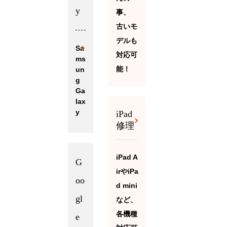
y
事、
古いモ
デルも
Sa
対応可
ms
能！
un
g
Ga
lax
y
iPad
修理
iPad A
G
irやiPa
oo
d mini
gl
など、
各機種
e