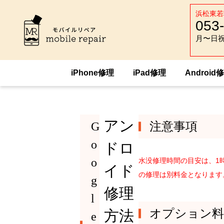
浜松東若
053
月〜日祝 :
月〜日祝 :
iPhone修理
iPad修理
Android
HOME
Android修理
Google
Google
アン
G
注意事項
o
ドロ
o
水没修理時間の目安は、1
イド
の修理は別料金となります
g
修理
l
オプション料
方法
e