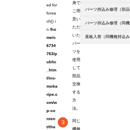
身で
ed for
パーツ持込み修理（部品
ご用
forea
意い
ch() i
パーツ持込み修理（同機
ただ
n
/ho
いた
基板入替（同機種持込み
me/c
パー
6734
ツを
763/p
使用
ublic
して
_htm
部品
l/inc-
交換
moba
する
ripe.c
方
om/w
法。
p-co
nten
同じ
t/the
機種