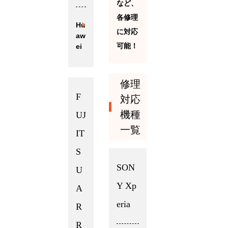
など、
各修理
Hu
に対応
aw
可能！
ei
修理
F
対応
機種
UJ
一覧
IT
S
SON
U
Y Xp
A
eria
R
R