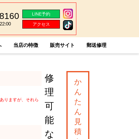
-8160
LINE予約
2:00
アクセス
2:00
へ
当店の特徴
販売サイト
郵送修理
修
か
理
ん
がありますが、それら
た
可
ん
能
見
積
な