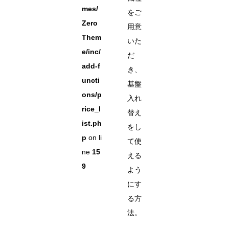
mes/
をご
Zero
用意
Them
いた
e/inc/
だ
add-f
き、
uncti
基盤
ons/p
入れ
rice_l
替え
ist.ph
をし
p
on li
て使
ne
15
える
9
よう
にす
る方
法。