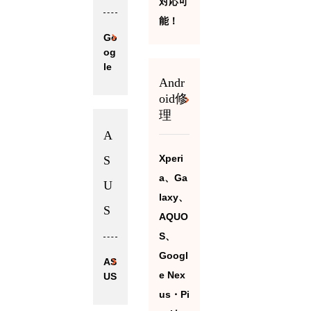
対応可
能！
Go
og
le
Andr
oid修
理
A
Xperi
S
a、Ga
U
laxy、
S
AQUO
S、
Googl
AS
e Nex
US
us・Pi