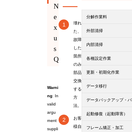
N
e
分解作業料
壊れ
x
外部清掃
た、
u
故障
内部清掃
s
した
箇所
Q
各種設定作業
のみ
更新・初期化作業
部品
交換
データ移行
Warni
する
ng
: In
方
データバックアップ・バ
valid
法。
argu
起動修復（起動障害）
お客
ment
様自
フレーム矯正・加工
suppli