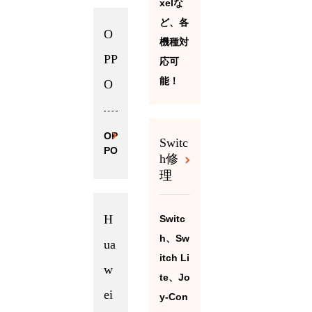
xelな
ど、各
O
機種対
PP
応可
能！
O
OP
Switc
PO
h修
理
H
Switc
h、Sw
ua
itch Li
w
te、Jo
ei
y-Con