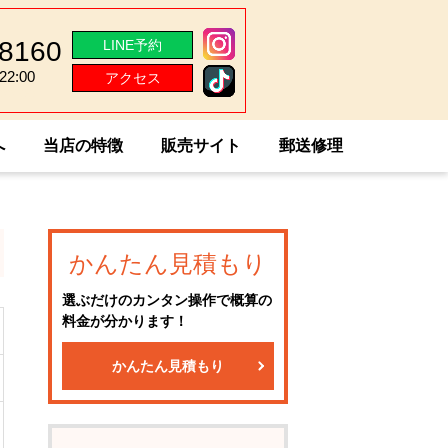
-8160
LINE予約
2:00
アクセス
2:00
へ
当店の特徴
販売サイト
郵送修理
かんたん見積もり
選ぶだけのカンタン操作で概算の
料金が分かります！
かんたん見積もり