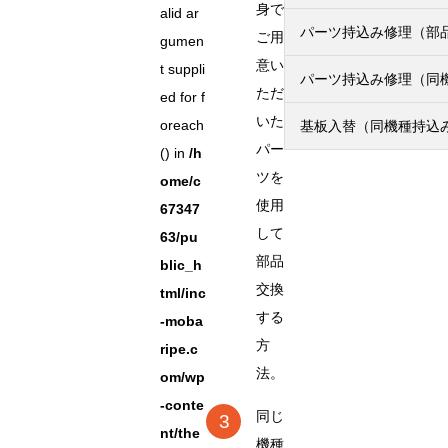
身で
alid ar
パーツ持込み修理（部
ご用
gumen
意い
t suppli
パーツ持込み修理（同
ただ
ed for f
いた
oreach
基板入替（同機種持込
パー
() in
/h
ツを
ome/c
使用
67347
して
63/pu
部品
blic_h
交換
tml/inc
する
-moba
方
ripe.c
法。
om/wp
-conte
同じ
nt/the
機種