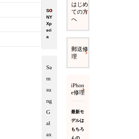
はじめ
SO
ての方
NY
へ
Xp
eri
a
郵送修
理
Sa
m
iPhon
su
e修理
ng
G
最新モ
デルは
al
もちろ
ax
んの