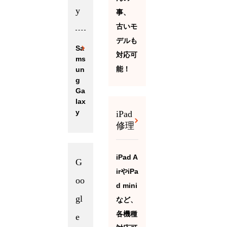
y
事、
古いモ
デルも
Sa
対応可
ms
能！
un
g
Ga
lax
y
iPad
修理
iPad A
G
irやiPa
oo
d mini
gl
など、
各機種
e