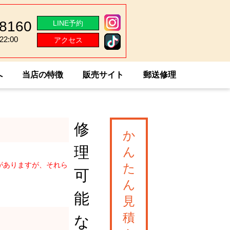
-8160
LINE予約
2:00
アクセス
2:00
へ
当店の特徴
販売サイト
郵送修理
修
か
理
ん
がありますが、それら
た
可
ん
能
見
積
な