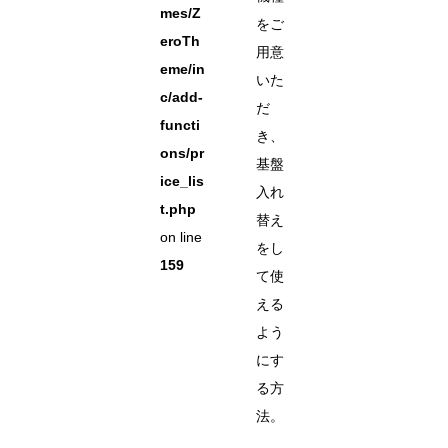
mes/Z
をご
eroTh
用意
eme/in
いた
c/add-
だ
functi
き、
ons/pr
基盤
ice_lis
入れ
t.php
替え
on line
をし
159
て使
える
よう
にす
る方
法。