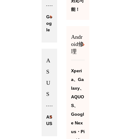
対応可
能！
Go
og
le
Andr
oid修
理
A
Xperi
S
a、Ga
U
laxy、
S
AQUO
S、
Googl
AS
e Nex
US
us・Pi