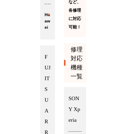
など、
各修理
Hu
に対応
aw
可能！
ei
修理
F
対応
機種
UJ
一覧
IT
S
SON
U
Y Xp
A
eria
R
R