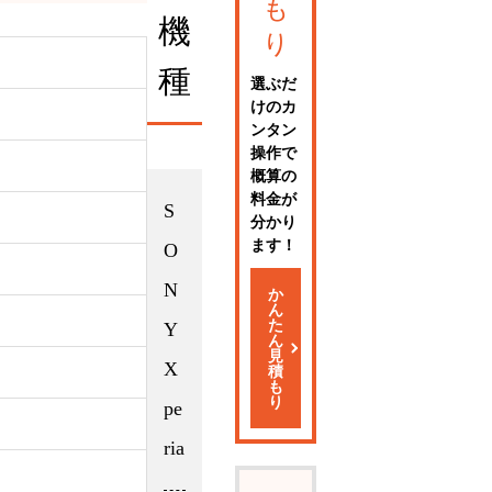
も
機
り
種
選ぶだ
けのカ
ンタン
操作で
概算の
料金が
S
分かり
ます！
O
N
か
ん
た
Y
ん
見
X
積
も
り
pe
ria