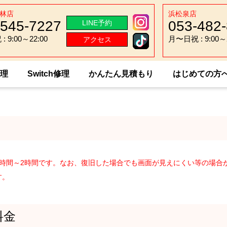
林店
浜松泉店
-545-7227
053-482
LINE予約
 9:00～22:00
月〜日祝 : 9:00～2
アクセス
 9:00～22:00
月〜日祝 : 9:00～2
修理
Switch修理
かんたん見積もり
はじめての方
peria Xperia10 Ⅲ
1時間～2時間です。なお、復旧した場合でも画面が見えにくい等の場合
す。
料金