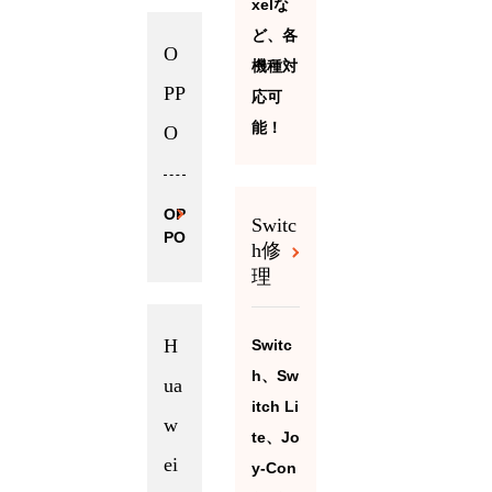
xelな
ど、各
O
機種対
PP
応可
能！
O
OP
Switc
PO
h修
理
H
Switc
h、Sw
ua
itch Li
w
te、Jo
ei
y-Con