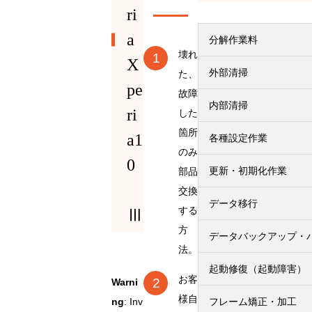
ri
a
分解作業料
壊れ
X
外部清掃
た、
pe
故障
内部清掃
ri
した
箇所
a1
各種設定作業
のみ
0
更新・初期化作業
部品
交換
データ移行
する
Ⅲ
方
データバックアップ・
法。
起動修復（起動障害）
お客
Warni
様自
ng
: Inv
フレーム矯正・加工