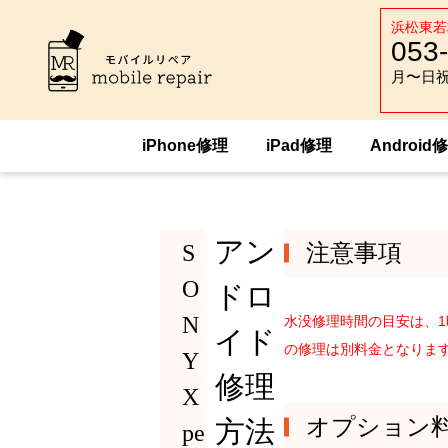
浜松東若
053
月〜日祝 :
月〜日祝 :
iPhone修理
iPad修理
Android
HOME
Android修理
SONY
SONY X
アン
S
注意事項
O
ドロ
N
水没修理時間の目安は、
イド
の修理は別料金となりま
Y
修理
X
オプション
方法
pe