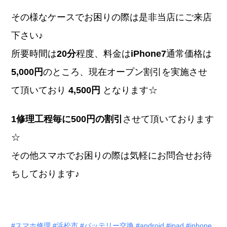
その様なケースでお困りの際は是非当店にご来店
下さい♪
所要時間は
20分
程度、料金は
iPhone7
通常価格は
5,000円
のところ、現在オープン割引を実施させ
て頂いており
4,500円
となります☆
1修理工程毎に500円の割引
させて頂いております
☆
その他スマホでお困りの際は気軽にお問合せお待
ちしております♪
#スマホ修理
#浜松市
#バッテリー交換
#android
#ipad
#iphone