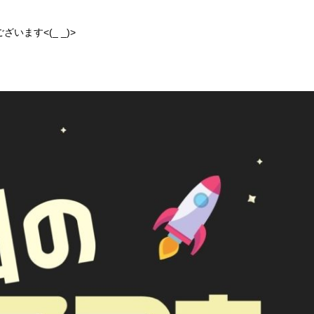
ます<(_ _)>