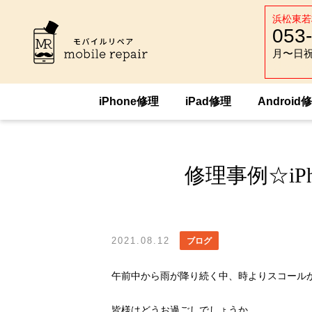
浜松東若
053
月〜日祝 :
月〜日祝 :
iPhone修理
iPad修理
Android
HOME
トピックス
ブログ
修理事例
修理事例☆iP
2021.08.12
ブログ
午前中から雨が降り続く中、時よりスコール
皆様はどうお過ごしでしょうか。