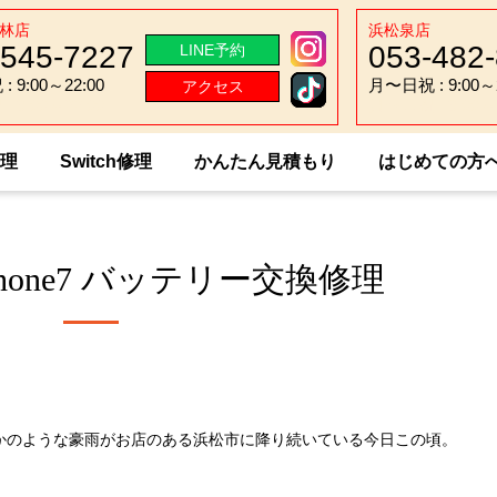
林店
浜松泉店
-545-7227
053-482
LINE予約
 9:00～22:00
月〜日祝 : 9:00～2
アクセス
 9:00～22:00
月〜日祝 : 9:00～2
修理
Switch修理
かんたん見積もり
はじめての方
☆iPhone7 バッテリー交換修理
hone7 バッテリー交換修理
かのような豪雨がお店のある浜松市に降り続いている今日この頃。