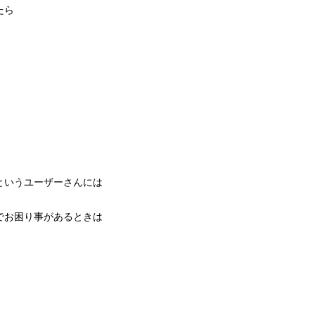
たら
！
というユーザーさんには
でお困り事があるときは