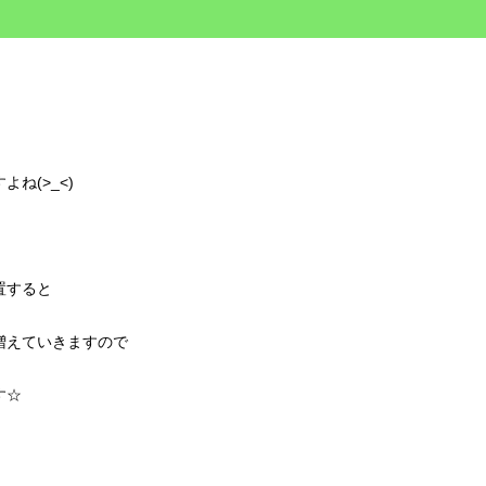
ね(>_<)
置すると
増えていきますので
す☆