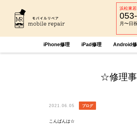
浜松東若
053
月〜日祝 :
月〜日祝 :
iPhone修理
iPad修理
Android
HOME
トピックス
ブログ
☆修理事
☆修理事例
2021.06.05
ブログ
こんばんは☆