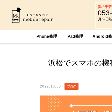
浜松東若
053
月〜日祝 :
月〜日祝 :
iPhone修理
iPad修理
Android
HOME
トピックス
ブログ
浜松でス
浜松でスマホの機
2022.10.30
ブログ