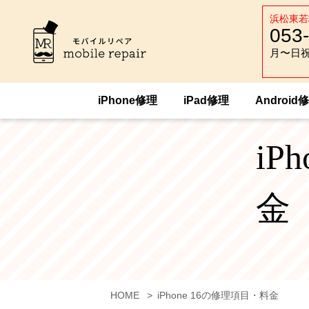
浜松東若
053
月〜日祝 :
月〜日祝 :
iPhone修理
iPad修理
Android
iP
金
HOME
iPhone 16の修理項目・料金