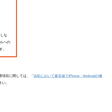
応しな
ルへの
す。
理項目に関しては、「
浜松において最安値でiPhone・Androidの修
さい。