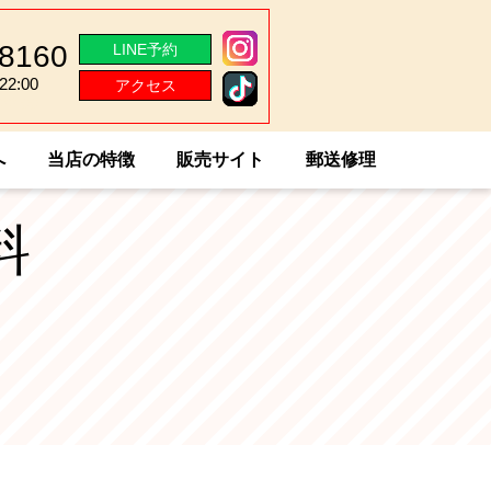
-8160
LINE予約
2:00
アクセス
2:00
へ
当店の特徴
販売サイト
郵送修理
料