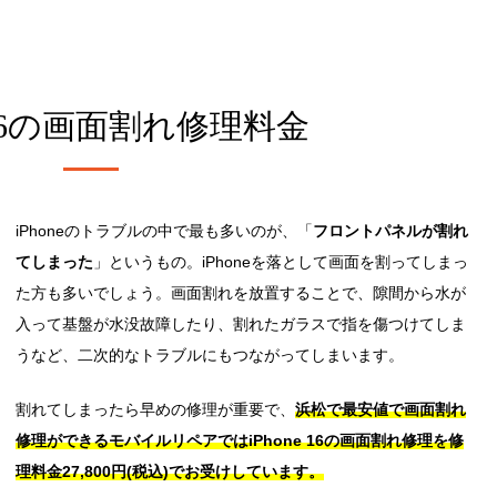
16の
画面割れ修理料金
iPhoneのトラブルの中で最も多いのが、「
フロントパネルが割れ
てしまった
」というもの。iPhoneを落として画面を割ってしまっ
た方も多いでしょう。画面割れを放置することで、隙間から水が
入って基盤が水没故障したり、割れたガラスで指を傷つけてしま
うなど、二次的なトラブルにもつながってしまいます。
割れてしまったら早めの修理が重要で、
浜松で最安値で画面割れ
修理ができるモバイルリペアではiPhone 16の画面割れ修理を修
理料金27,800円(税込)でお受けしています。