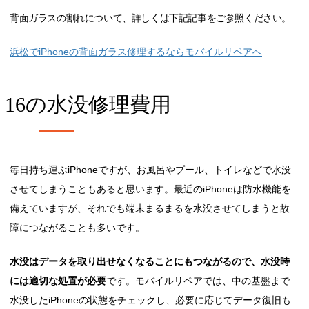
背面ガラスの割れについて、詳しくは下記記事をご参照ください。
浜松でiPhoneの背面ガラス修理するならモバイルリペアへ
e 16の
水没修理費用
毎日持ち運ぶiPhoneですが、お風呂やプール、トイレなどで水没
させてしまうこともあると思います。最近のiPhoneは防水機能を
備えていますが、それでも端末まるまるを水没させてしまうと故
障につながることも多いです。
水没はデータを取り出せなくなることにもつながるので、水没時
には適切な処置が必要
です。モバイルリペアでは、中の基盤まで
水没したiPhoneの状態をチェックし、必要に応じてデータ復旧も